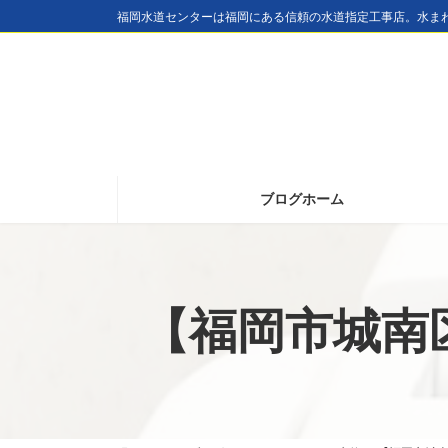
コ
ナ
福岡水道センターは福岡にある信頼の水道指定工事店。水ま
ン
ビ
テ
ゲ
ン
ー
ツ
シ
へ
ョ
ブログホーム
ス
ン
キ
に
ッ
移
プ
動
【福岡市城南