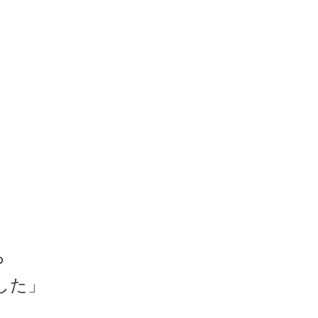
ら
した」