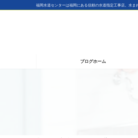
コ
ナ
福岡水道センターは福岡にある信頼の水道指定工事店。水ま
ン
ビ
テ
ゲ
ン
ー
ツ
シ
へ
ョ
ブログホーム
ス
ン
キ
に
ッ
移
プ
動