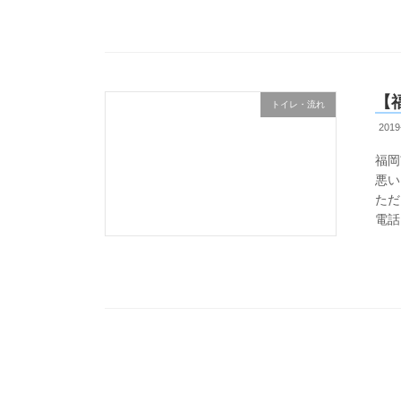
【
トイレ・流れ
2019
福岡
悪い
ただ
電話