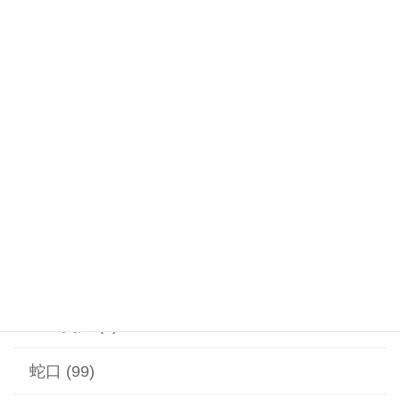
浴室・お風呂 (27)
浴室・お風呂・シャワー蛇口・交換 (6)
浴室・お風呂・排水つまり (6)
温水器 (20)
漏水 (2)
給水ポンプ (1)
給湯器 (1)
蓋の交換 (2)
蛇口 (99)