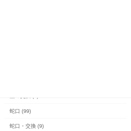
浴室・お風呂・シャワー蛇口・交換 (6)
浴室・お風呂・排水つまり (6)
温水器 (20)
漏水 (2)
給水ポンプ (1)
給湯器 (1)
蓋の交換 (2)
蛇口 (99)
蛇口・交換 (9)