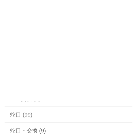
浴室・お風呂・シャワー蛇口・交換 (6)
浴室・お風呂・排水つまり (6)
温水器 (20)
漏水 (2)
給水ポンプ (1)
給湯器 (1)
蓋の交換 (2)
蛇口 (99)
蛇口・交換 (9)