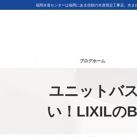
コ
ナ
福岡水道センターは福岡にある信頼の水道指定工事店。水ま
ン
ビ
テ
ゲ
ン
ー
ツ
シ
へ
ョ
ブログホーム
ス
ン
キ
に
ッ
移
ユニットバ
プ
動
い！LIXILの