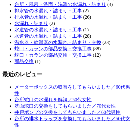
台所・風呂・洗面・洗濯の水漏れ・詰まり
(3)
排水管の水漏れ・詰まり・工事
(2)
排水管の水漏れ・詰まり・工事
(26)
水漏れ・詰まり
(2)
水道管の水漏れ・詰まり・工事
(1)
水道管の水漏れ・詰まり・工事
(28)
温水器・給湯器の水漏れ・詰まり・交換
(23)
蛇口・カランの部品交換・交換工事
(88)
蛇口・カランの部品交換・交換工事
(12)
部品交換
(1)
最近のレビュー
メーターボックスの取替をしてもらいました／60代男
性
台所蛇口の水漏れを解消／50代女性
洗面蛇口の交換をしてもらいました／70代女性
井戸ポンプの交換をしてもらいました／60代男性
台所の排水トラップを交換してもらいました／50代女
性