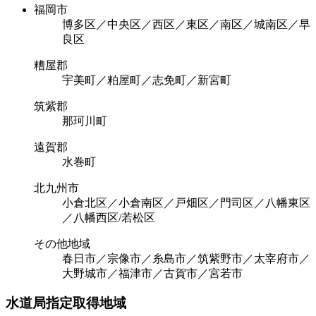
福岡市
博多区／中央区／西区／東区／南区／城南区／早
良区
糟屋郡
宇美町／粕屋町／志免町／新宮町
筑紫郡
那珂川町
遠賀郡
水巻町
北九州市
小倉北区／小倉南区／戸畑区／門司区／八幡東区
／八幡西区/若松区
その他地域
春日市／宗像市／糸島市／筑紫野市／太宰府市／
大野城市／福津市／古賀市／宮若市
水道局指定取得地域