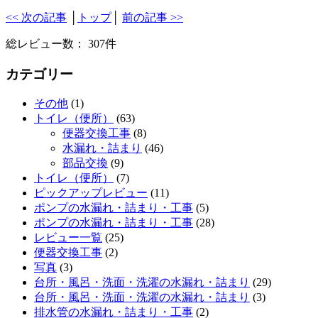
<< 次の記事
│
トップ
│
前の記事 >>
総レビュー数： 307件
カテゴリー
その他
(1)
トイレ（便所）
(63)
便器交換工事
(8)
水漏れ・詰まり
(46)
部品交換
(9)
トイレ（便所）
(7)
ピックアップレビュー
(11)
ポンプの水漏れ・詰まり・工事
(5)
ポンプの水漏れ・詰まり・工事
(28)
レビュー一覧
(25)
便器交換工事
(2)
写真
(3)
台所・風呂・洗面・洗濯の水漏れ・詰まり
(29)
台所・風呂・洗面・洗濯の水漏れ・詰まり
(3)
排水管の水漏れ・詰まり・工事
(2)