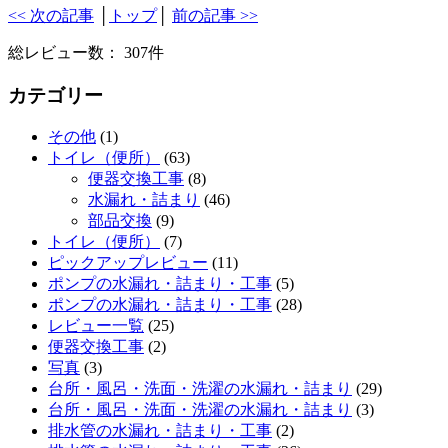
<< 次の記事
│
トップ
│
前の記事 >>
総レビュー数： 307件
カテゴリー
その他
(1)
トイレ（便所）
(63)
便器交換工事
(8)
水漏れ・詰まり
(46)
部品交換
(9)
トイレ（便所）
(7)
ピックアップレビュー
(11)
ポンプの水漏れ・詰まり・工事
(5)
ポンプの水漏れ・詰まり・工事
(28)
レビュー一覧
(25)
便器交換工事
(2)
写真
(3)
台所・風呂・洗面・洗濯の水漏れ・詰まり
(29)
台所・風呂・洗面・洗濯の水漏れ・詰まり
(3)
排水管の水漏れ・詰まり・工事
(2)