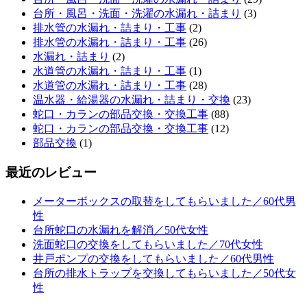
台所・風呂・洗面・洗濯の水漏れ・詰まり
(3)
排水管の水漏れ・詰まり・工事
(2)
排水管の水漏れ・詰まり・工事
(26)
水漏れ・詰まり
(2)
水道管の水漏れ・詰まり・工事
(1)
水道管の水漏れ・詰まり・工事
(28)
温水器・給湯器の水漏れ・詰まり・交換
(23)
蛇口・カランの部品交換・交換工事
(88)
蛇口・カランの部品交換・交換工事
(12)
部品交換
(1)
最近のレビュー
メーターボックスの取替をしてもらいました／60代男
性
台所蛇口の水漏れを解消／50代女性
洗面蛇口の交換をしてもらいました／70代女性
井戸ポンプの交換をしてもらいました／60代男性
台所の排水トラップを交換してもらいました／50代女
性